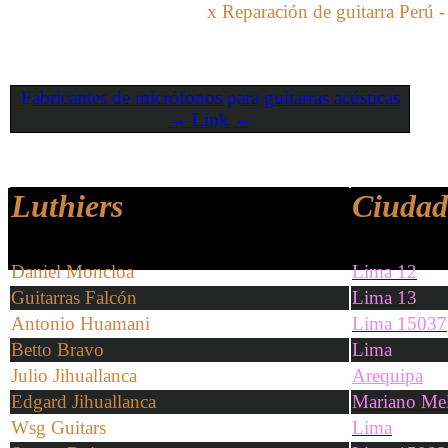
x
Reparación de
guitarra
Perú
Fabricantes de micrófonos para guitarras acústicas
→ Link ←
Luthiers
Ciudad
Daniel Moncloa
Lima 12
Guitarras Falcón
Lima 13
Antonio Huamani
Lima 15037
Betto Bravo
Lima
Julio Jihuallanca
Arequipa
Edgard Jihuallanca
Mariano Me
Wsg Guitars
Lima