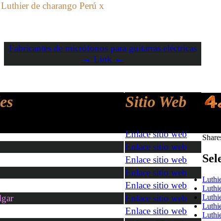
-
Luthier de charango
Perú
x
Fabricantes de micrófonos para guitarras eléctricas
→ Link ←
es
Sitio Web
Share
Enlace sitio web
Share
Enlace sitio web
Sel
Enlace sitio web
Enlace sitio web
Luthi
Enlace sitio web
Luthi
lgar
Enlace sitio web
Luthi
Luthi
Enlace sitio web
Luthi