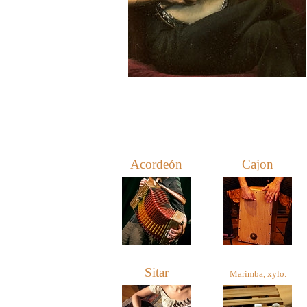
Acordeón
Cajon
Sitar
Marimba, xylo.