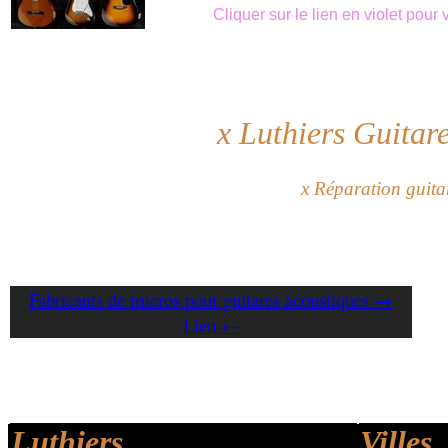
Cliquer sur le lien en violet pou
x
Luthiers Guitar
x
Réparation guit
Fabricants de micros pour guitares acoustiques →
Lien ←
Luthiers
Villes