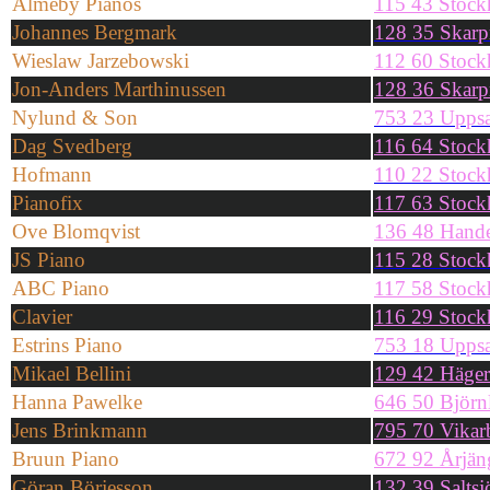
Almeby Pianos
115 43 Stoc
Johannes Bergmark
128 35 Skarp
Wieslaw Jarzebowski
112 60 Stoc
Jon-Anders Marthinussen
128 36 Skarp
Nylund & Son
753 23 Uppsa
Dag Svedberg
116 64 Stoc
Hofmann
110 22 Stoc
Pianofix
117 63 Stoc
Ove Blomqvist
136 48 Hand
JS Piano
115 28 Stoc
ABC Piano
117 58 Stoc
Clavier
116 29 Stoc
Estrins Piano
753 18 Uppsa
Mikael Bellini
129 42 Häger
Hanna Pawelke
646 50 Björn
Jens Brinkmann
795 70 Vikar
Bruun Piano
672 92 Årjän
Göran Börjesson
132 39 Salts