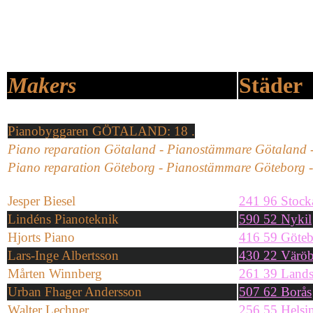
Makers
Städer
Pianobyggaren GÖTALAND: 18 .
Piano reparation Götaland - Pianostämmare Götaland -
Piano reparation Göteborg - Pianostämmare Göteborg -
Jesper Biesel
241 96 Stock
Lindéns Pianoteknik
590 52 Nykil
Hjorts Piano
416 59 Göte
Lars-Inge Albertsson
430 22 Värö
Mårten Winnberg
261 39 Land
Urban Fhager Andersson
507 62 Borås
Walter Lechner
256 55 Helsi