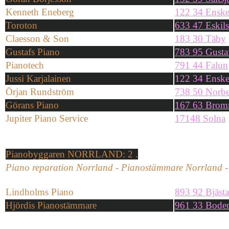
Kenneth Eneberg
122 34 Ensk
Toroton
633 47 Eskil
Claesson & Son
183 30 Täby
Gustafs Piano
783 95 Gusta
Pianotech
791 44 Falun
Jussi Karjalainen
122 34 Ensk
Örjan Rundström
738 50 Norb
Görans Piano
167 63 Bro
Jupiter Piano Service
17148 Solna
Pianobyggaren NORRLAND: 2 .
Piano reparation Norrland - Pianostämmare Norrland -
Lindholms Piano
893 92 Bjästa
Hjördis Pianostämmare
961 33 Bode