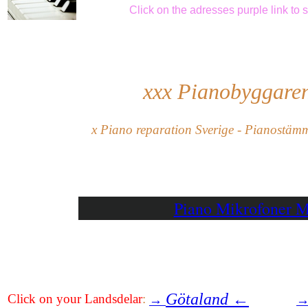
Click
on the adresses purple link
to 
xxx
Pianobyggaren
x Piano reparation Sverige - Pianostämm
Piano Mikrofoner 
Götaland ←
Click on your
Landsdelar
:
→