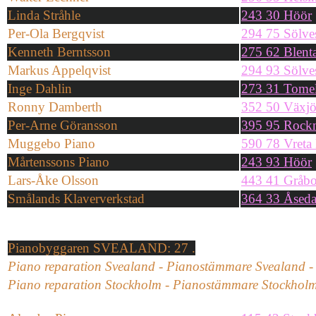
Linda Stråhle
243 30 Höör
Per-Ola Bergqvist
294 75 Sölve
Kenneth Berntsson
275 62 Blent
Markus Appelqvist
294 93 Sölve
Inge Dahlin
273 31 Tomel
Ronny Damberth
352 50 Växj
Per-Arne Göransson
395 95 Rock
Muggebo Piano
590 78 Vreta 
Mårtenssons Piano
243 93 Höör
Lars-Åke Olsson
443 41 Gråb
Smålands Klaververkstad
364 33 Åsed
Pianobyggaren SVEALAND: 27 .
Piano reparation Svealand - Pianostämmare Svealand -
Piano reparation Stockholm - Pianostämmare Stockholm