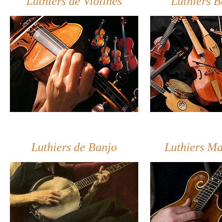
Luthiers de Violines
Luthiers
B
Luthiers de Banjo
Luthiers M