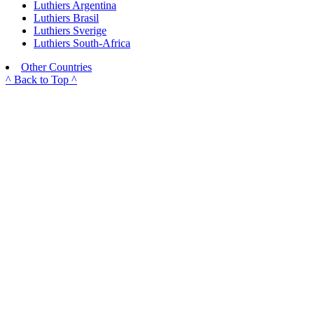
Luthiers Argentina
Luthiers Brasil
Luthiers Sverige
Luthiers South-Africa
Other Countries
^ Back to Top ^