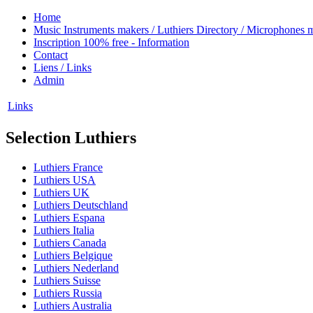
Home
Music Instruments makers / Luthiers Directory / Microphones 
Inscription 100% free - Information
Contact
Liens / Links
Admin
Links
Selection Luthiers
Luthiers France
Luthiers USA
Luthiers UK
Luthiers Deutschland
Luthiers Espana
Luthiers Italia
Luthiers Canada
Luthiers Belgique
Luthiers Nederland
Luthiers Suisse
Luthiers Russia
Luthiers Australia