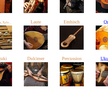
Laute
Etnhisch
O
 Xylo...
uki
Dulcimer
Percussion
Uku