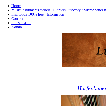
Home
Music Instruments makers / Luthiers Directory / Microphones 
Inscription 100% free - Information
Contact
Liens / Links
Admin
Harfenbaue