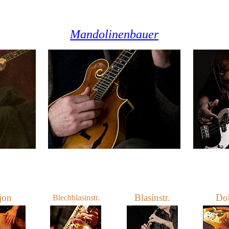
Mandoline
nbauer
jon
Blasinstr.
Do
Blechblasinstr.