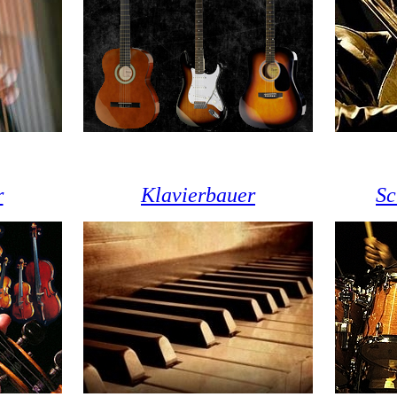
r
Klavierbauer
Sc