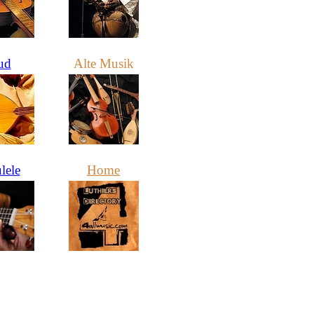
ud
Alte Musik
lele
Home