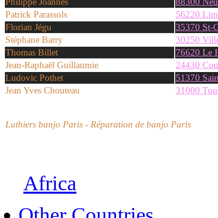
Philippe Joannes
88300 Neu
Patrick Parassols
56220 Lim
Florian Jégu
35370 St-G
Stéphane Barry
30250 Ville
Thomas Billet
76620 Le 
Jean-Raphaël Guillaumie
24430 Cou
Ludovic Pothet
51370 Sain
Jean Yves Chouteau
31000 Tou
Luthiers banjo Paris - Réparation de banjo Paris
Africa
Other Countries