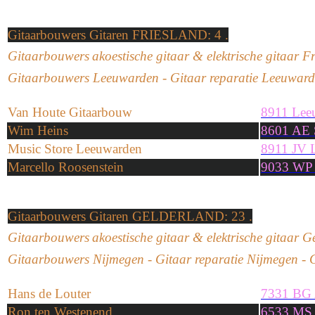
Gitaarbouwers Gitaren
FRIESLAND
: 4 .
G
itaarbouwers
akoestische
gitaar
&
e
lektrische
gitaar Fr
G
itaarbouwers Leeuwarden -
Gitaar reparatie
Leeuward
Van Houte Gitaarbouw
8911 Lee
Wim Heins
8601 AE 
Music Store Leeuwarden
8911 JV 
Marcello Roosenstein
9033 WP
Gitaarbouwers Gitaren GELDERLAND: 23 .
G
itaarbouwers
akoestische
gitaar
&
e
lektrische
gitaar G
G
itaarbouwers Nijmegen - Gitaar reparatie
Nijmegen
-
Hans de Louter
7331 BG 
Ron ten Westenend
6533 MS 