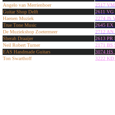
Angelo van Merrienboer
2517 VM
Guitar Shop Delft
2611 VG 
Haenen Muziek
2274 JS 
True Tone Music
2645 EX 
De Muziekshop Zoetermeer
2712 AN 
Sherah Draaijer
2613 PR 
Neil Robert Turner
2171 BS 
EAS Handmade Guitars
3074 HS 
Ton Swarthoff
3222 KD H