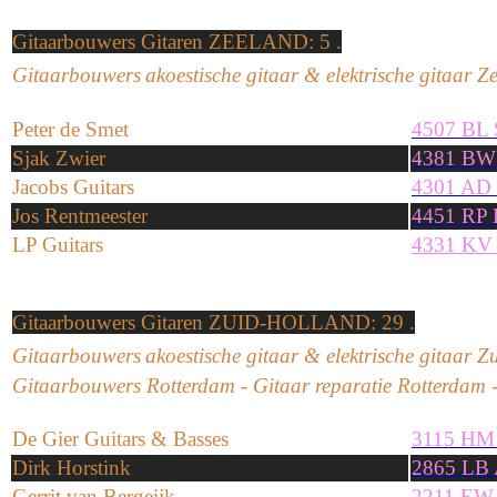
Gitaarbouwers Gitaren ZEELAND: 5 .
G
itaarbouwers
akoestische
gitaar
&
e
lektrische
gitaar Z
Peter de Smet
4507 BL 
Sjak Zwier
4381 BW 
Jacobs Guitars
4301 AD 
Jos Rentmeester
4451 RP 
LP Guitars
4331 KV 
Gitaarbouwers Gitaren ZUID-HOLLAND: 29 .
G
itaarbouwers
akoestische
gitaar
&
e
lektrische
gitaar Z
G
itaarbouwers Rotterdam - Gitaar reparatie
Rotterdam
De Gier Guitars & Basses
3115 HM
Dirk Horstink
2865 LB 
Gerrit van Bergeijk
2211 EW 