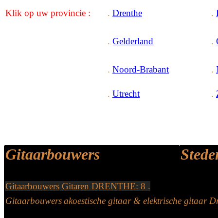
Klik
op uw
provincie
:
.
Drenthe
.
.
Gelderland
.
.
Noord-Brabant
.
.
Utrecht
.
G
itaarbouwers
Stede
Gitaarbouwers Gitaren DRENTHE: 8 .
G
itaarbouwers
akoestische
gitaar
&
e
lektrische
gitaar D